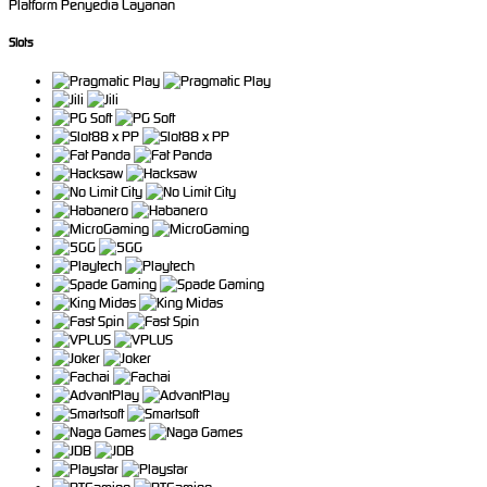
Platform Penyedia Layanan
Slots