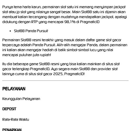
Punya tema harta karun, permainan slot satu ini memang menyimpan jackpot
slot atau jp slot yang nilainya sangat besar. Main Slot88 satu ini dijamin akan
membuat kalian tercengang dengan mudahnya mendapatkan jackpot, apalagi
didukung dengan RTP yang mencapai 98,1% di PragmaticID
Slot88 Panda Pursuit
Permainan Slot88 resmi terakhir yang masuk dalam daftar game slot gacor
terpercaya adalah Panda Pursuit. Alih-alih mengejar Panda, dalam permainan
ini kalian akan mengejar hadiah di balik simbol-simbol lucu yang nilai
mencapai puluhan juta rupiah!
Itu dia beberapa game Slot88 resmi yang bisa kalian mainkan di situs slot
gacor terlengkap PragmaticID. Ayo segera main Slot88 dan provider slot
lainnya cuma di situs slot gacor 2025, PragmaticID!
PELAYANAN
Keunggulan Pelayanan
DEPOSIT
Rata-Rata Waktu
PENARIKAN