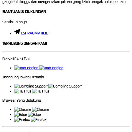
yang lebih tinggi, dan menyediakan pilihan yang lebih banyak untuk pemain.
BANTUAN & DUKUNGAN
Servis Lainnya
CSPRAGMATICID
TERHUBUNG DENGAN KAMI
Bersertifikasi Dari
Tanggung Jawab Bermain
Browser Yang Didukung