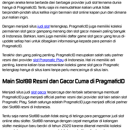
dengan aneka tema berbeda dari berbagai provider judi slot ternama dunia
hanya di PragmaticID. Tentu saja ini memudahkan kalian untuk tidak
berpindah-pindah situs ketika ingin bermain slot online kapan pun dan dimana
pun kalian ingin.
Dengan menjadi situs
judi slot
terlengkap, PragmaticID juga memiliki koleksi
permainan slot gacor gampang menang dan slot gacor maxwin paling banyak
di Indonesia. Bahkan, kami juga memiliki daftar game slot gacor yang terus di-
update setiap hari untuk dibagikan informasinya kepada para pemain di
PragmaticID.
Terakhir dan yang paling penting, PragmaticID merupakan salah satu partner
resmi dari provider
slot Pragmatic Play
di Indonesia. Hal ini memiliki arti
penting, karena kalian bisa memainkan koleksi game slot gacor Pragmatic
terlengkap hanya di situs kami tanpa perlu mencarinya di situs lain.
Main Slot88 Resmi dan Gacor Cuma di PragmaticID
Menjadi situs judi
slot gacor
terpercaya dan terbaik sebenarnya membuat
PragmaticID juga menjadi official partner resmi dari provider slot lain selain slot
Pragmatic Play. Salah satunya adalah PragmaticID juga menjadi official partner
dari Slot88 resmi di Indonesia.
Tentu saja nama Slot88 sudah tidak asing di telinga para penggemar judi slot
online atau slotter. Slot88 namanya dengan cepat menyebar di kalangan
slotter meskipun baru berdiri di tahun 2020 karena dikenal memiliki koleksi