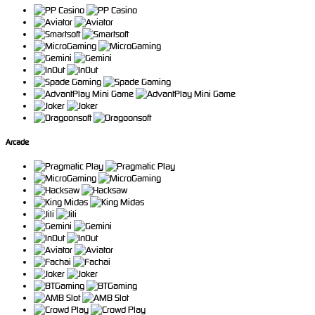
Arcade