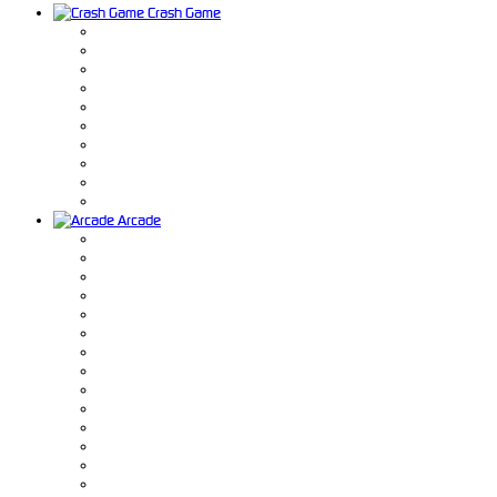
Crash Game
Arcade