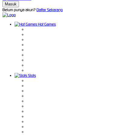
Belum punya akun?
Daftar Sekarang
Hot Games
Slots