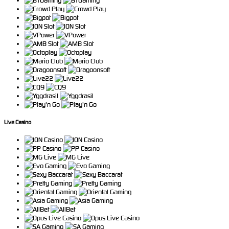
Live Casino