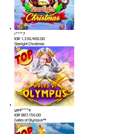
r****7
IDR
1,330,400.00
Starlight Christmas
yant****e
IDR
987,150.00
Gates of Olympus™