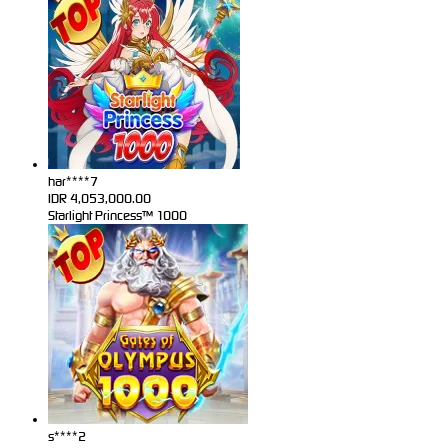
har****7
IDR
4,053,000.00
Starlight Princess™ 1000
s****2