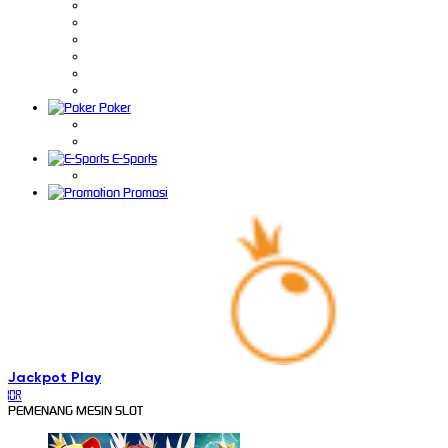
Poker
E-Sports
Promosi
Jackpot
Play
IDR
PEMENANG MESIN SLOT