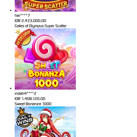
har****7
IDR
2,433,000.00
Gates of Olympus Super Scatter
indah4****2
IDR
1,408,120.00
Sweet Bonanza 1000