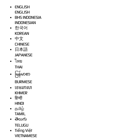
ENGLISH
ENGLISH
BHS INDONESIA
INDONESIAN
한국어
KOREAN
中文
CHINESE
日本語
JAPANESE
ไทย
THAI
မြန်မာစာ
BURMESE
ខេមរភាសា
KHMER
हिन्दी
HINDI
தமிழ்
TAMIL
తెలుగు
TELUGU
Tiếng Việt
VIETNAMESE