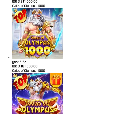
IDR
3,311,000.00
Gates of Olympus 1000
yant****e
IDR
3,181,500.00
Gates of Olympus 1000