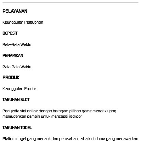
PELAYANAN
Keunggulan Pelayanan
DEPOSIT
Rata-Rata Waktu
PENARIKAN
Rata-Rata Waktu
PRODUK
Keunggulan Produk
TARUHAN SLOT
Penyedia slot online dengan beragam pilihan game menarik yang
memudahkan pemain untuk mencapai jackpot
TARUHAN TOGEL
Platform togel yang menarik dari perusahan terbaik di dunia yang menawarkan