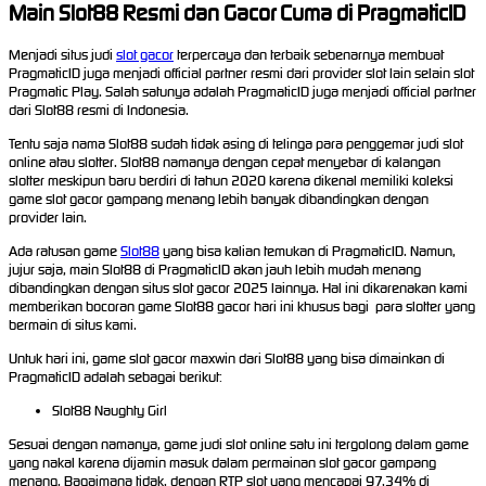
Main Slot88 Resmi dan Gacor Cuma di PragmaticID
Menjadi situs judi
slot gacor
terpercaya dan terbaik sebenarnya membuat
PragmaticID juga menjadi official partner resmi dari provider slot lain selain slot
Pragmatic Play. Salah satunya adalah PragmaticID juga menjadi official partner
dari Slot88 resmi di Indonesia.
Tentu saja nama Slot88 sudah tidak asing di telinga para penggemar judi slot
online atau slotter. Slot88 namanya dengan cepat menyebar di kalangan
slotter meskipun baru berdiri di tahun 2020 karena dikenal memiliki koleksi
game slot gacor gampang menang lebih banyak dibandingkan dengan
provider lain.
Ada ratusan game
Slot88
yang bisa kalian temukan di PragmaticID. Namun,
jujur saja, main Slot88 di PragmaticID akan jauh lebih mudah menang
dibandingkan dengan situs slot gacor 2025 lainnya. Hal ini dikarenakan kami
memberikan bocoran game Slot88 gacor hari ini khusus bagi para slotter yang
bermain di situs kami.
Untuk hari ini, game slot gacor maxwin dari Slot88 yang bisa dimainkan di
PragmaticID adalah sebagai berikut:
Slot88 Naughty Girl
Sesuai dengan namanya, game judi slot online satu ini tergolong dalam game
yang nakal karena dijamin masuk dalam permainan slot gacor gampang
menang. Bagaimana tidak, dengan RTP slot yang mencapai 97,34% di