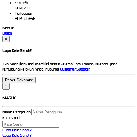
বাংলাদেশী
BENGALI
Português
PORTUGESE
Masuk
Daftar
×
Lupa Kata Sandi?
Jika Anda tidak lagi memiliki akses ke email atau nomor telepon yang
terhubung ke akun Anda, hubungi
Customer Support
.
×
MASUK
Nama Pengguna
Kata Sandi
Lupa Kata Sandi?
Lupa Kata Sandi?