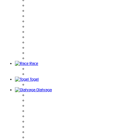
Race
Togel
Olahraga