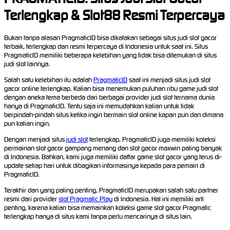
Terlengkap & Slot88 Resmi Terpercaya
Bukan tanpa alasan PragmaticID bisa dikatakan sebagai situs judi slot gacor
terbaik, terlengkap dan resmi terpercaya di Indonesia untuk saat ini. Situs
PragmaticID memiliki beberapa kelebihan yang tidak bisa ditemukan di situs
judi slot lainnya.
Salah satu kelebihan itu adalah
PragmaticID
saat ini menjadi situs judi slot
gacor online terlengkap. Kalian bisa menemukan puluhan ribu game judi slot
dengan aneka tema berbeda dari berbagai provider judi slot ternama dunia
hanya di PragmaticID. Tentu saja ini memudahkan kalian untuk tidak
berpindah-pindah situs ketika ingin bermain slot online kapan pun dan dimana
pun kalian ingin.
Dengan menjadi situs
judi slot
terlengkap, PragmaticID juga memiliki koleksi
permainan slot gacor gampang menang dan slot gacor maxwin paling banyak
di Indonesia. Bahkan, kami juga memiliki daftar game slot gacor yang terus di-
update setiap hari untuk dibagikan informasinya kepada para pemain di
PragmaticID.
Terakhir dan yang paling penting, PragmaticID merupakan salah satu partner
resmi dari provider
slot Pragmatic Play
di Indonesia. Hal ini memiliki arti
penting, karena kalian bisa memainkan koleksi game slot gacor Pragmatic
terlengkap hanya di situs kami tanpa perlu mencarinya di situs lain.