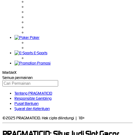
Poker
E-Sports
Promosi
MarbleX
Semua permainan
Tentang PRAGMATICID
Responsible Gambling
Pusat Bantuan
Syarat dan Ketentuan
©2025 PRAGMATICID. Hak cipta dilindungi | 18+
PRAGMATICID: Situs Judi Slot Gacor