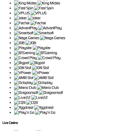
Live Casino