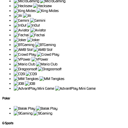
Poker
E-Sports