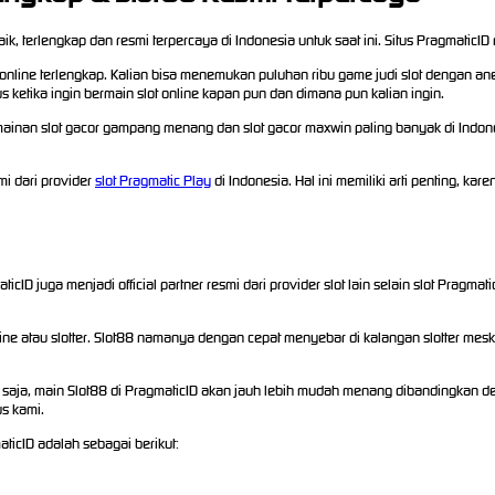
ik, terlengkap dan resmi terpercaya di Indonesia untuk saat ini. Situs PragmaticID 
or online terlengkap. Kalian bisa menemukan puluhan ribu game judi slot dengan an
s ketika ingin bermain slot online kapan pun dan dimana pun kalian ingin.
mainan slot gacor gampang menang dan slot gacor maxwin paling banyak di Indones
mi dari provider
slot Pragmatic Play
di Indonesia. Hal ini memiliki arti penting, k
D juga menjadi official partner resmi dari provider slot lain selain slot Pragmatic
line atau slotter. Slot88 namanya dengan cepat menyebar di kalangan slotter mesk
r saja, main Slot88 di PragmaticID akan jauh lebih mudah menang dibandingkan de
us kami.
aticID adalah sebagai berikut: