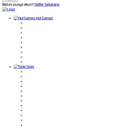
Belum punya akun?
Daftar Sekarang
Hot Games
Slots