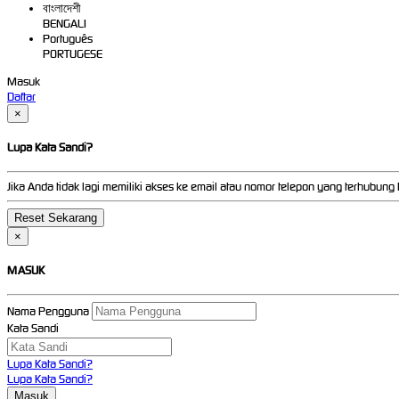
বাংলাদেশী
BENGALI
Português
PORTUGESE
Masuk
Daftar
×
Lupa Kata Sandi?
Jika Anda tidak lagi memiliki akses ke email atau nomor telepon yang terhubun
×
MASUK
Nama Pengguna
Kata Sandi
Lupa Kata Sandi?
Lupa Kata Sandi?