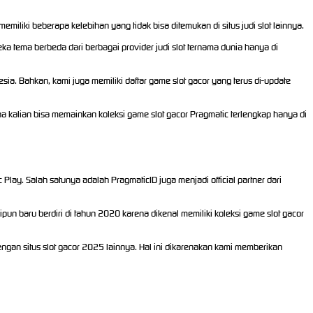
memiliki beberapa kelebihan yang tidak bisa ditemukan di situs judi slot lainnya.
eka tema berbeda dari berbagai provider judi slot ternama dunia hanya di
ia. Bahkan, kami juga memiliki daftar game slot gacor yang terus di-update
arena kalian bisa memainkan koleksi game slot gacor Pragmatic terlengkap hanya di
 Play. Salah satunya adalah PragmaticID juga menjadi official partner dari
ipun baru berdiri di tahun 2020 karena dikenal memiliki koleksi game slot gacor
ngan situs slot gacor 2025 lainnya. Hal ini dikarenakan kami memberikan