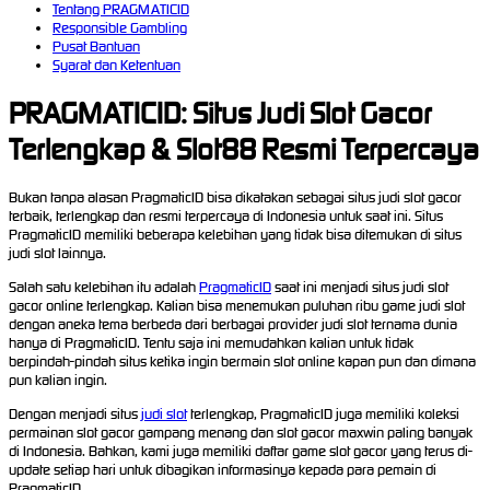
Tentang PRAGMATICID
Responsible Gambling
Pusat Bantuan
Syarat dan Ketentuan
PRAGMATICID: Situs Judi Slot Gacor
Terlengkap & Slot88 Resmi Terpercaya
Bukan tanpa alasan PragmaticID bisa dikatakan sebagai situs judi slot gacor
terbaik, terlengkap dan resmi terpercaya di Indonesia untuk saat ini. Situs
PragmaticID memiliki beberapa kelebihan yang tidak bisa ditemukan di situs
judi slot lainnya.
Salah satu kelebihan itu adalah
PragmaticID
saat ini menjadi situs judi slot
gacor online terlengkap. Kalian bisa menemukan puluhan ribu game judi slot
dengan aneka tema berbeda dari berbagai provider judi slot ternama dunia
hanya di PragmaticID. Tentu saja ini memudahkan kalian untuk tidak
berpindah-pindah situs ketika ingin bermain slot online kapan pun dan dimana
pun kalian ingin.
Dengan menjadi situs
judi slot
terlengkap, PragmaticID juga memiliki koleksi
permainan slot gacor gampang menang dan slot gacor maxwin paling banyak
di Indonesia. Bahkan, kami juga memiliki daftar game slot gacor yang terus di-
update setiap hari untuk dibagikan informasinya kepada para pemain di
PragmaticID.