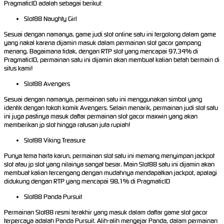
PragmaticID adalah sebagai berikut:
Slot88 Naughty Girl
Sesuai dengan namanya, game judi slot online satu ini tergolong dalam game
yang nakal karena dijamin masuk dalam permainan slot gacor gampang
menang. Bagaimana tidak, dengan RTP slot yang mencapai 97,34% di
PragmaticID, permainan satu ini dijamin akan membuat kalian betah bermain di
situs kami!
Slot88 Avengers
Sesuai dengan namanya, permainan satu ini menggunakan simbol yang
identik dengan tokoh komik Avengers. Selain menarik, permainan judi slot satu
ini juga pastinya masuk daftar permainan slot gacor maxwin yang akan
memberikan jp slot hingga ratusan juta rupiah!
Slot88 Viking Treasure
Punya tema harta karun, permainan slot satu ini memang menyimpan jackpot
slot atau jp slot yang nilainya sangat besar. Main Slot88 satu ini dijamin akan
membuat kalian tercengang dengan mudahnya mendapatkan jackpot, apalagi
didukung dengan RTP yang mencapai 98,1% di PragmaticID
Slot88 Panda Pursuit
Permainan Slot88 resmi terakhir yang masuk dalam daftar game slot gacor
terpercaya adalah Panda Pursuit. Alih-alih mengejar Panda, dalam permainan