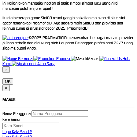
ini kalian akan mengejar hadiah di balik simbol-simbol lucu yang nilai
mencapai puluhan juta rupiah!
Itu dia beberapa game Slot88 resmi yang bisa kalian mainkan di situs slot
gacor terlengkap PragmaticID. Ayo segera main Slot88 dan provider slot
lainnya cuma di situs slot gacor 2025, PragmaticID!
©2025 PRAGMATICID menawarkan berbagai macam provider
pilihan terbaik dan didukung oleh Layanan Pelanggan profesional 24/7 yang
siap melayani Anda.
Beranda
Promosi
Masuk
Hub.
Kami
Akun Saya
×
OK
×
MASUK
Nama Pengguna
Kata Sandi
Lupa Kata Sandi?
Lupa Kata Sandi?