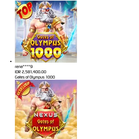
rena****9
IDR
2,581,400.00
Gates of Olympus 1000