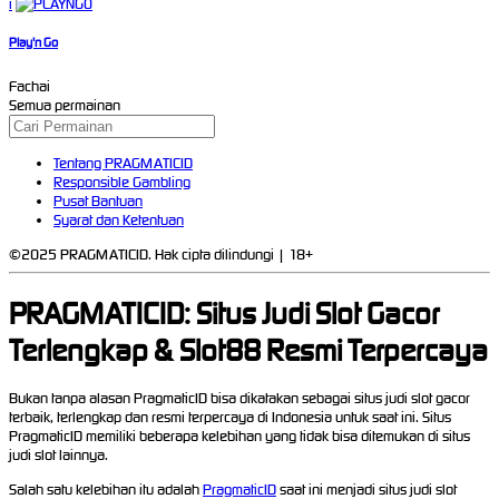
i
Play'n Go
Fachai
Semua permainan
Tentang PRAGMATICID
Responsible Gambling
Pusat Bantuan
Syarat dan Ketentuan
©2025 PRAGMATICID. Hak cipta dilindungi | 18+
PRAGMATICID: Situs Judi Slot Gacor
Terlengkap & Slot88 Resmi Terpercaya
Bukan tanpa alasan PragmaticID bisa dikatakan sebagai situs judi slot gacor
terbaik, terlengkap dan resmi terpercaya di Indonesia untuk saat ini. Situs
PragmaticID memiliki beberapa kelebihan yang tidak bisa ditemukan di situs
judi slot lainnya.
Salah satu kelebihan itu adalah
PragmaticID
saat ini menjadi situs judi slot