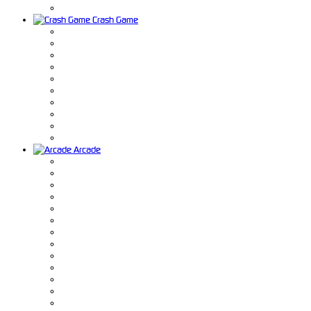
Crash Game
Arcade