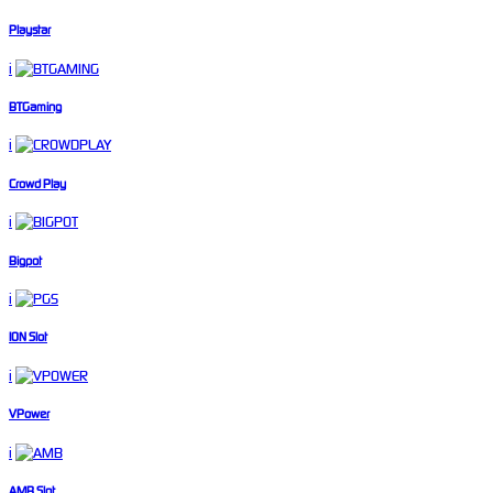
Playstar
i
BTGaming
i
Crowd Play
i
Bigpot
i
ION Slot
i
VPower
i
AMB Slot