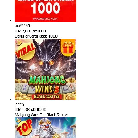
bia****8
IDR
2,081,650.00
Gates of Gatot Kaca 1000
l****r
IDR
1,386,000.00
Mahjong Wins 3 – Black Scatter