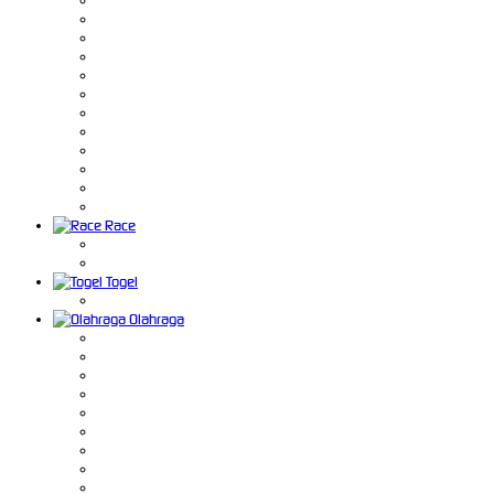
Race
Togel
Olahraga