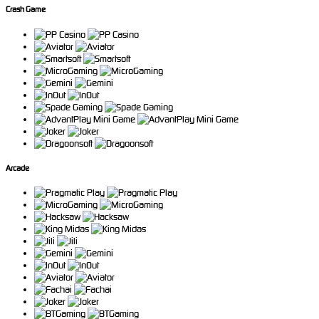
Crash Game
Arcade