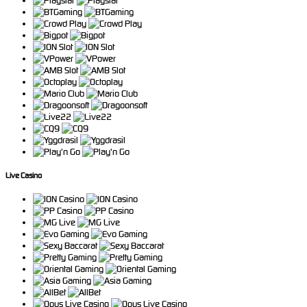
Live Casino