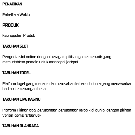
PENARIKAN
Rata-Rata Waktu
PRODUK
Keunggulan Produk
TARUHAN SLOT
Penyedia slot online dengan beragam pilihan game menarik yang
memudahkan pemain untuk mencapai jackpot
TARUHAN TOGEL
Platform togel yang menarik dari perusahan terbaik di dunia yang menawarkan
hadiah kemenangan besar
TARUHAN LIVE KASINO
Platform Pilihan bagi perusahaan-perusahaan terbaik di dunia, dengan pilihan
variasi game terbanyak
TARUHAN OLAHRAGA