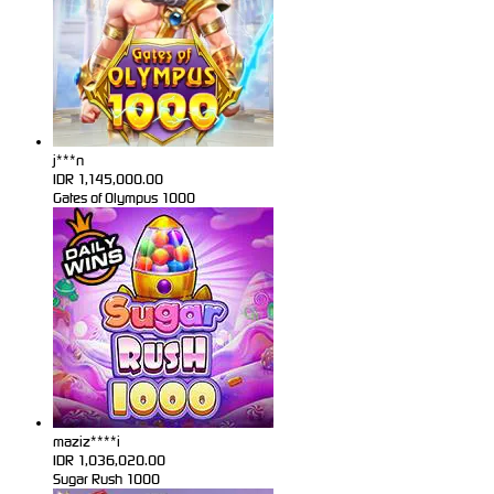
j***n
IDR
1,145,000.00
Gates of Olympus 1000
maziz****i
IDR
1,036,020.00
Sugar Rush 1000