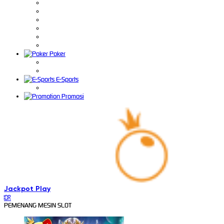
Poker
E-Sports
Promosi
Jackpot
Play
IDR
PEMENANG MESIN SLOT