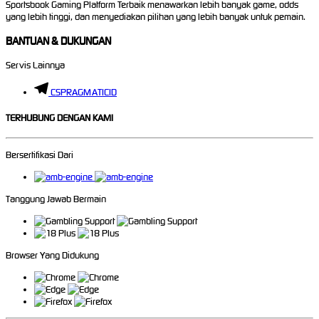
Sportsbook Gaming Platform Terbaik menawarkan lebih banyak game, odds
yang lebih tinggi, dan menyediakan pilihan yang lebih banyak untuk pemain.
BANTUAN & DUKUNGAN
Servis Lainnya
CSPRAGMATICID
TERHUBUNG DENGAN KAMI
Bersertifikasi Dari
Tanggung Jawab Bermain
Browser Yang Didukung