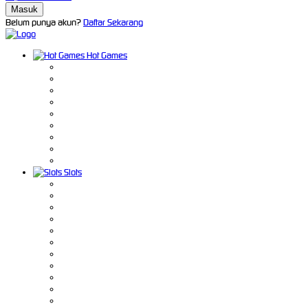
Belum punya akun?
Daftar Sekarang
Hot Games
Slots