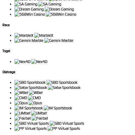
Race
Togel
Olahraga