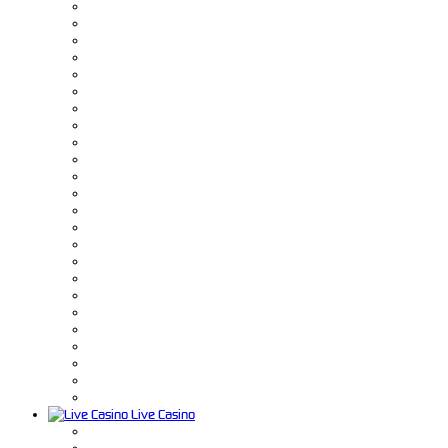
Live Casino