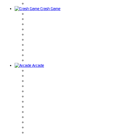
Crash Game
Arcade