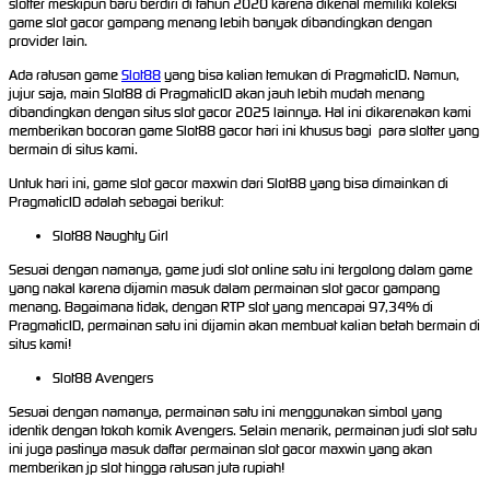
slotter meskipun baru berdiri di tahun 2020 karena dikenal memiliki koleksi
game slot gacor gampang menang lebih banyak dibandingkan dengan
provider lain.
Ada ratusan game
Slot88
yang bisa kalian temukan di PragmaticID. Namun,
jujur saja, main Slot88 di PragmaticID akan jauh lebih mudah menang
dibandingkan dengan situs slot gacor 2025 lainnya. Hal ini dikarenakan kami
memberikan bocoran game Slot88 gacor hari ini khusus bagi para slotter yang
bermain di situs kami.
Untuk hari ini, game slot gacor maxwin dari Slot88 yang bisa dimainkan di
PragmaticID adalah sebagai berikut:
Slot88 Naughty Girl
Sesuai dengan namanya, game judi slot online satu ini tergolong dalam game
yang nakal karena dijamin masuk dalam permainan slot gacor gampang
menang. Bagaimana tidak, dengan RTP slot yang mencapai 97,34% di
PragmaticID, permainan satu ini dijamin akan membuat kalian betah bermain di
situs kami!
Slot88 Avengers
Sesuai dengan namanya, permainan satu ini menggunakan simbol yang
identik dengan tokoh komik Avengers. Selain menarik, permainan judi slot satu
ini juga pastinya masuk daftar permainan slot gacor maxwin yang akan
memberikan jp slot hingga ratusan juta rupiah!