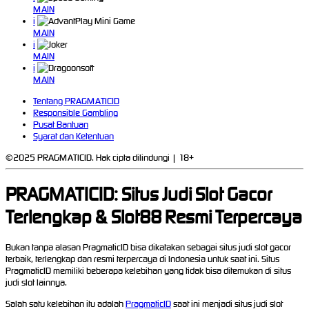
MAIN
i
MAIN
i
MAIN
i
MAIN
Tentang PRAGMATICID
Responsible Gambling
Pusat Bantuan
Syarat dan Ketentuan
©2025 PRAGMATICID. Hak cipta dilindungi | 18+
PRAGMATICID: Situs Judi Slot Gacor
Terlengkap & Slot88 Resmi Terpercaya
Bukan tanpa alasan PragmaticID bisa dikatakan sebagai situs judi slot gacor
terbaik, terlengkap dan resmi terpercaya di Indonesia untuk saat ini. Situs
PragmaticID memiliki beberapa kelebihan yang tidak bisa ditemukan di situs
judi slot lainnya.
Salah satu kelebihan itu adalah
PragmaticID
saat ini menjadi situs judi slot