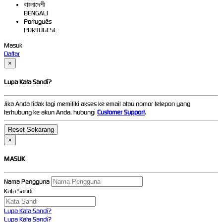
বাংলাদেশী
BENGALI
Português
PORTUGESE
Masuk
Daftar
×
Lupa Kata Sandi?
Jika Anda tidak lagi memiliki akses ke email atau nomor telepon yang
terhubung ke akun Anda, hubungi
Customer Support
.
×
MASUK
Nama Pengguna
Kata Sandi
Lupa Kata Sandi?
Lupa Kata Sandi?