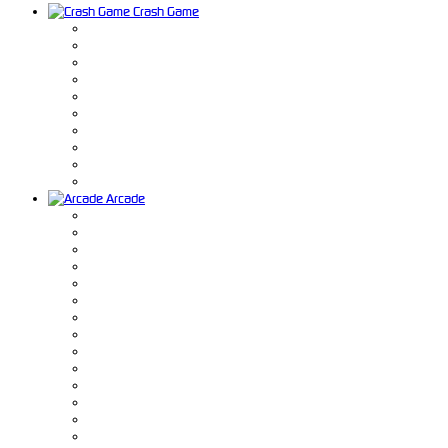
Crash Game
Arcade