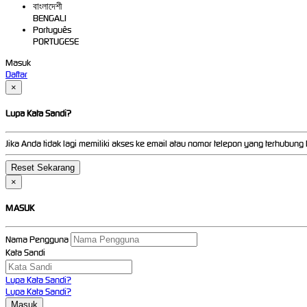
বাংলাদেশী
BENGALI
Português
PORTUGESE
Masuk
Daftar
×
Lupa Kata Sandi?
Jika Anda tidak lagi memiliki akses ke email atau nomor telepon yang terhubun
×
MASUK
Nama Pengguna
Kata Sandi
Lupa Kata Sandi?
Lupa Kata Sandi?