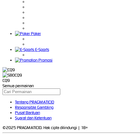
Poker
E-Sports
Promosi
CQ9
Semua permainan
Tentang PRAGMATICID
Responsible Gambling
Pusat Bantuan
Syarat dan Ketentuan
©2025 PRAGMATICID. Hak cipta dilindungi | 18+