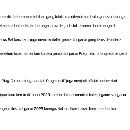
memiliki beberapa kelebihan yang tidak bisa ditemukan di situs judi slot lainnya.
eka tema berbeda dari berbagai provider judi slot ternama dunia hanya di
ia. Bahkan, kami juga memiliki daftar game slot gacor yang terus di-update
arena kalian bisa memainkan koleksi game slot gacor Pragmatic terlengkap hanya di
 Play. Salah satunya adalah PragmaticID juga menjadi official partner dari
ipun baru berdiri di tahun 2020 karena dikenal memiliki koleksi game slot gacor
ngan situs slot gacor 2025 lainnya. Hal ini dikarenakan kami memberikan