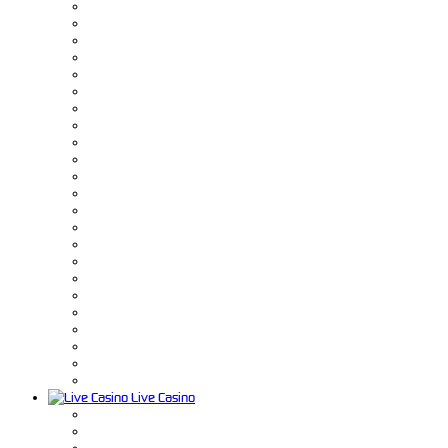
Live Casino